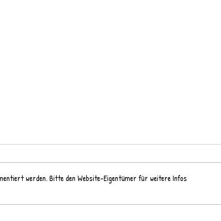
entiert werden. Bitte den Website-Eigentümer für weitere Infos
Ritte
Ausflug zur Freilichbühne:
Schneewittchen -neu verspiegelt