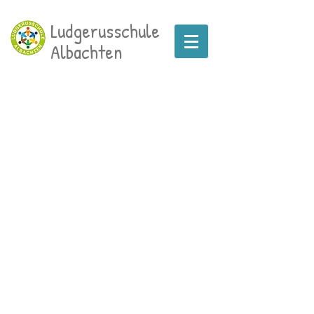
Ludgerusschule
Albachten
Rektorin: N. Larisch
Konrektor:in: N. N.
Sekretärin: S. Eschner
OGS-Koordinator: R. von Lützau